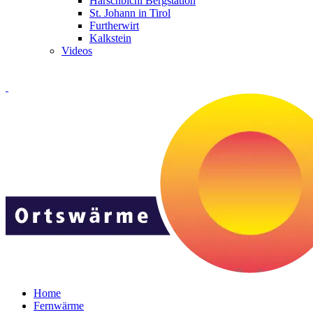
Harschbichl Bergstation
St. Johann in Tirol
Furtherwirt
Kalkstein
Videos
Home
Fernwärme