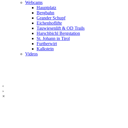
Webcams
Hauptplatz
Bergbahn
Grander Schupf
Eichenhoflifte
Tauwiesenlift & OD Trails
Harschbichl Bergstation
St. Johann in Tirol
Furtherwirt
Kalkstein
Videos
‹
›
×