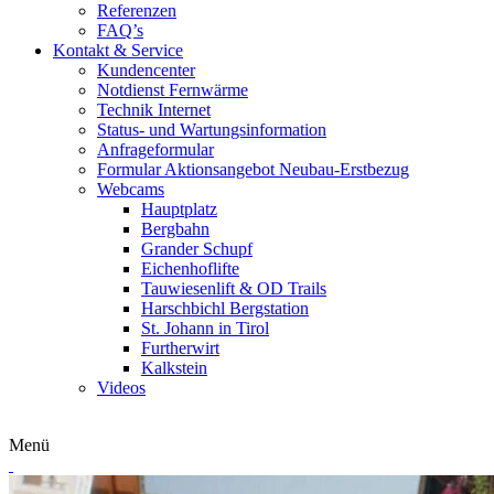
Referenzen
FAQ’s
Kontakt & Service
Kundencenter
Notdienst Fernwärme
Technik Internet
Status- und Wartungsinformation
Anfrageformular
Formular Aktionsangebot Neubau-Erstbezug
Webcams
Hauptplatz
Bergbahn
Grander Schupf
Eichenhoflifte
Tauwiesenlift & OD Trails
Harschbichl Bergstation
St. Johann in Tirol
Furtherwirt
Kalkstein
Videos
Menü