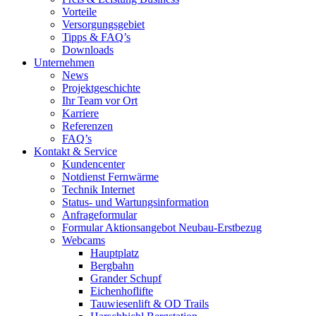
Vorteile
Versorgungsgebiet
Tipps & FAQ’s
Downloads
Unternehmen
News
Projektgeschichte
Ihr Team vor Ort
Karriere
Referenzen
FAQ’s
Kontakt & Service
Kundencenter
Notdienst Fernwärme
Technik Internet
Status- und Wartungsinformation
Anfrageformular
Formular Aktionsangebot Neubau-Erstbezug
Webcams
Hauptplatz
Bergbahn
Grander Schupf
Eichenhoflifte
Tauwiesenlift & OD Trails