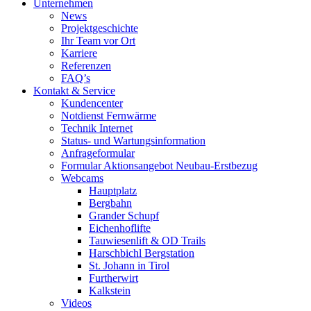
Unternehmen
News
Projektgeschichte
Ihr Team vor Ort
Karriere
Referenzen
FAQ’s
Kontakt & Service
Kundencenter
Notdienst Fernwärme
Technik Internet
Status- und Wartungsinformation
Anfrageformular
Formular Aktionsangebot Neubau-Erstbezug
Webcams
Hauptplatz
Bergbahn
Grander Schupf
Eichenhoflifte
Tauwiesenlift & OD Trails
Harschbichl Bergstation
St. Johann in Tirol
Furtherwirt
Kalkstein
Videos