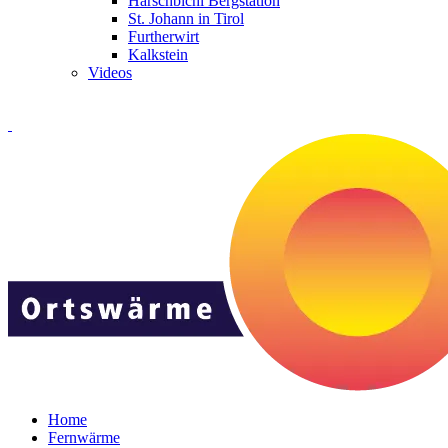
Harschbichl Bergstation
St. Johann in Tirol
Furtherwirt
Kalkstein
Videos
Home
Fernwärme