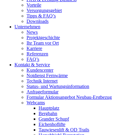
Vorteile
Versorgungsgebiet
Tipps & FAQ’s
Downloads
Unternehmen
News
Projektgeschichte
Ihr Team vor Ort
Karriere
Referenzen
FAQ’s
Kontakt & Service
Kundencenter
Notdienst Fernwärme
Technik Internet
Status- und Wartungsinformation
Anfrageformular
Formular Aktionsangebot Neubau-Erstbezug
Webcams
Hauptplatz
Bergbahn
Grander Schupf
Eichenhoflifte
Tauwiesenlift & OD Trails