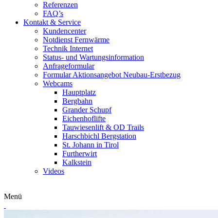
Referenzen
FAQ’s
Kontakt & Service
Kundencenter
Notdienst Fernwärme
Technik Internet
Status- und Wartungsinformation
Anfrageformular
Formular Aktionsangebot Neubau-Erstbezug
Webcams
Hauptplatz
Bergbahn
Grander Schupf
Eichenhoflifte
Tauwiesenlift & OD Trails
Harschbichl Bergstation
St. Johann in Tirol
Furtherwirt
Kalkstein
Videos
Menü