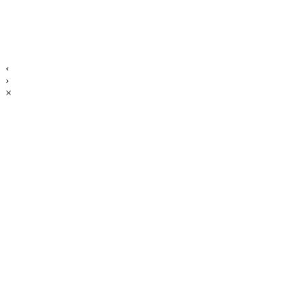
‹
›
×