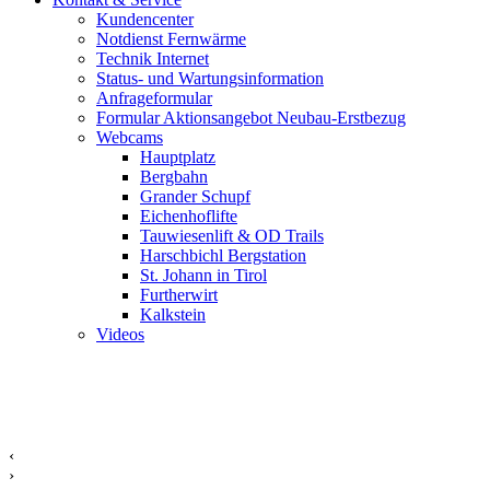
Kundencenter
Notdienst Fernwärme
Technik Internet
Status- und Wartungsinformation
Anfrageformular
Formular Aktionsangebot Neubau-Erstbezug
Webcams
Hauptplatz
Bergbahn
Grander Schupf
Eichenhoflifte
Tauwiesenlift & OD Trails
Harschbichl Bergstation
St. Johann in Tirol
Furtherwirt
Kalkstein
Videos
‹
›