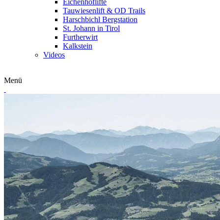
Eichenhoflifte
Tauwiesenlift & OD Trails
Harschbichl Bergstation
St. Johann in Tirol
Furtherwirt
Kalkstein
Videos
Menü