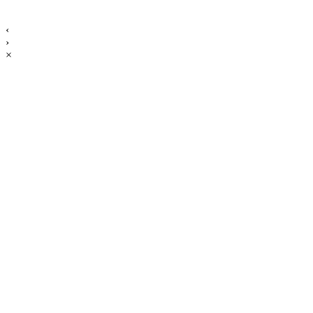
‹
›
×