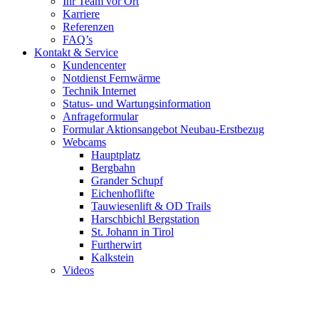
Ihr Team vor Ort
Karriere
Referenzen
FAQ’s
Kontakt & Service
Kundencenter
Notdienst Fernwärme
Technik Internet
Status- und Wartungsinformation
Anfrageformular
Formular Aktionsangebot Neubau-Erstbezug
Webcams
Hauptplatz
Bergbahn
Grander Schupf
Eichenhoflifte
Tauwiesenlift & OD Trails
Harschbichl Bergstation
St. Johann in Tirol
Furtherwirt
Kalkstein
Videos