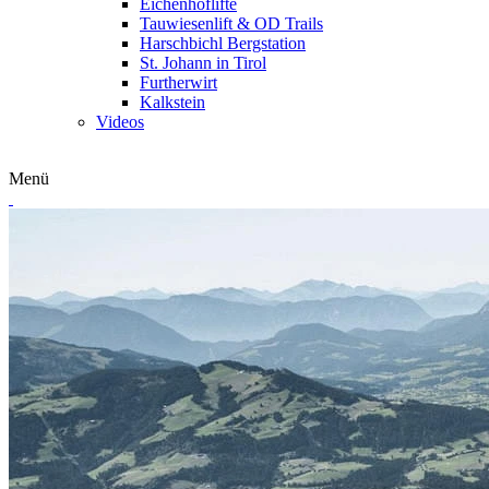
Eichenhoflifte
Tauwiesenlift & OD Trails
Harschbichl Bergstation
St. Johann in Tirol
Furtherwirt
Kalkstein
Videos
Menü