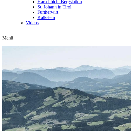
Harschbichl Bergstation
St. Johann in Tirol
Furtherwirt
Kalkstein
Videos
Menü