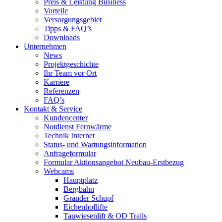
Preis & Leistung Business
Vorteile
Versorgungsgebiet
Tipps & FAQ’s
Downloads
Unternehmen
News
Projektgeschichte
Ihr Team vor Ort
Karriere
Referenzen
FAQ’s
Kontakt & Service
Kundencenter
Notdienst Fernwärme
Technik Internet
Status- und Wartungsinformation
Anfrageformular
Formular Aktionsangebot Neubau-Erstbezug
Webcams
Hauptplatz
Bergbahn
Grander Schupf
Eichenhoflifte
Tauwiesenlift & OD Trails