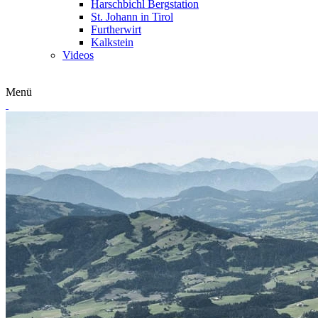
Harschbichl Bergstation
St. Johann in Tirol
Furtherwirt
Kalkstein
Videos
Menü