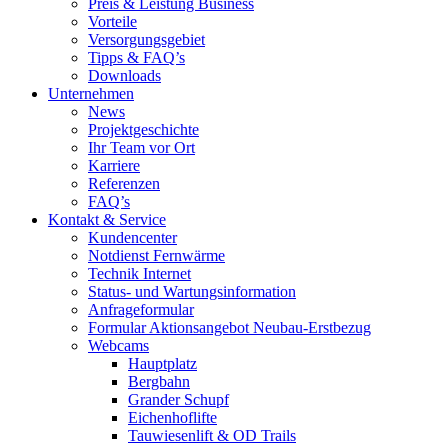
Preis & Leistung Business
Vorteile
Versorgungsgebiet
Tipps & FAQ’s
Downloads
Unternehmen
News
Projektgeschichte
Ihr Team vor Ort
Karriere
Referenzen
FAQ’s
Kontakt & Service
Kundencenter
Notdienst Fernwärme
Technik Internet
Status- und Wartungsinformation
Anfrageformular
Formular Aktionsangebot Neubau-Erstbezug
Webcams
Hauptplatz
Bergbahn
Grander Schupf
Eichenhoflifte
Tauwiesenlift & OD Trails