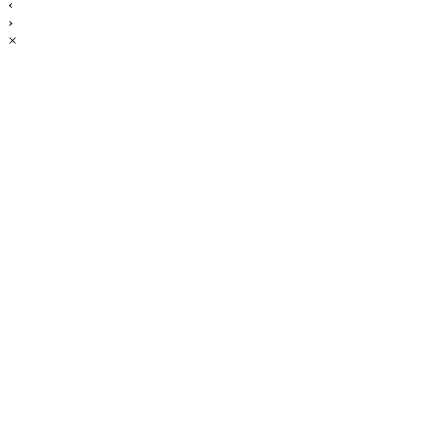
‹
›
×