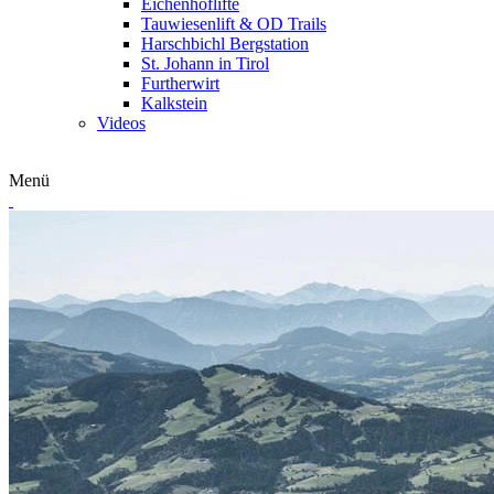
Eichenhoflifte
Tauwiesenlift & OD Trails
Harschbichl Bergstation
St. Johann in Tirol
Furtherwirt
Kalkstein
Videos
Menü