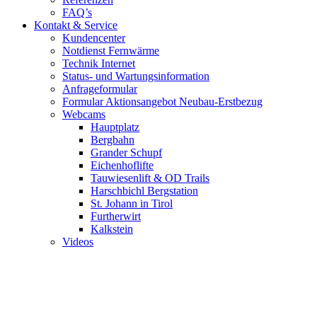
FAQ’s
Kontakt & Service
Kundencenter
Notdienst Fernwärme
Technik Internet
Status- und Wartungsinformation
Anfrageformular
Formular Aktionsangebot Neubau-Erstbezug
Webcams
Hauptplatz
Bergbahn
Grander Schupf
Eichenhoflifte
Tauwiesenlift & OD Trails
Harschbichl Bergstation
St. Johann in Tirol
Furtherwirt
Kalkstein
Videos