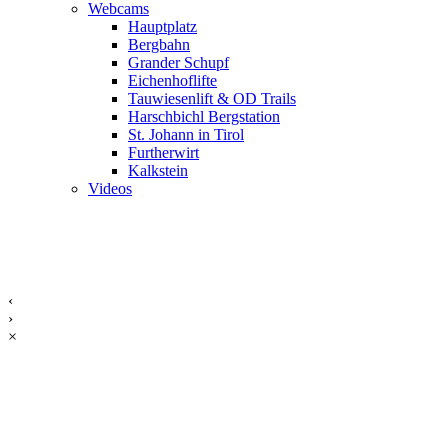
Webcams
Hauptplatz
Bergbahn
Grander Schupf
Eichenhoflifte
Tauwiesenlift & OD Trails
Harschbichl Bergstation
St. Johann in Tirol
Furtherwirt
Kalkstein
Videos
‹
›
×