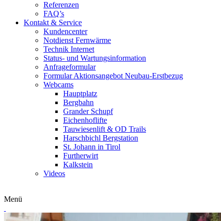
Referenzen
FAQ’s
Kontakt & Service
Kundencenter
Notdienst Fernwärme
Technik Internet
Status- und Wartungsinformation
Anfrageformular
Formular Aktionsangebot Neubau-Erstbezug
Webcams
Hauptplatz
Bergbahn
Grander Schupf
Eichenhoflifte
Tauwiesenlift & OD Trails
Harschbichl Bergstation
St. Johann in Tirol
Furtherwirt
Kalkstein
Videos
Menü