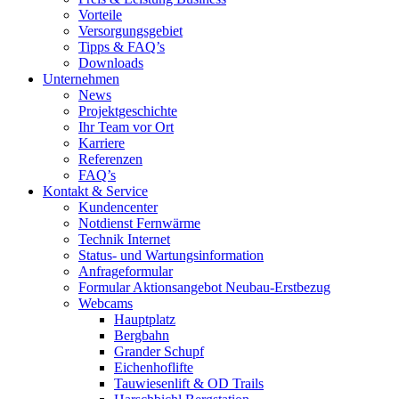
Vorteile
Versorgungsgebiet
Tipps & FAQ’s
Downloads
Unternehmen
News
Projektgeschichte
Ihr Team vor Ort
Karriere
Referenzen
FAQ’s
Kontakt & Service
Kundencenter
Notdienst Fernwärme
Technik Internet
Status- und Wartungsinformation
Anfrageformular
Formular Aktionsangebot Neubau-Erstbezug
Webcams
Hauptplatz
Bergbahn
Grander Schupf
Eichenhoflifte
Tauwiesenlift & OD Trails