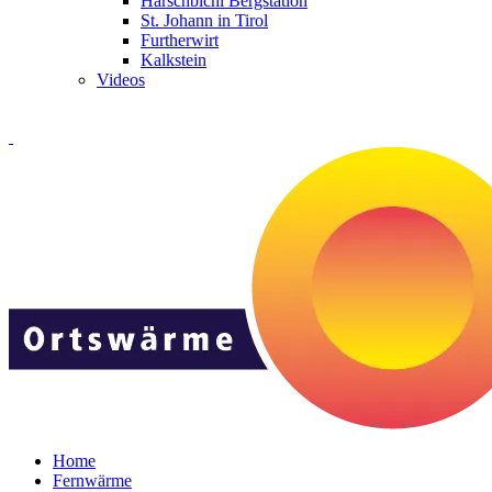
Harschbichl Bergstation
St. Johann in Tirol
Furtherwirt
Kalkstein
Videos
Home
Fernwärme